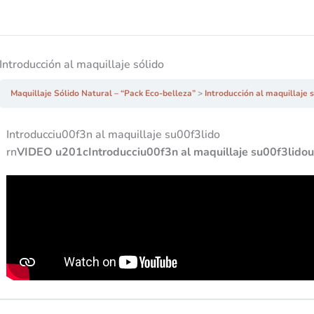
Introducción al maquillaje sólido
Maquillaje Sólido Natural – “Pack Eco-belleza”
Introducción al maquillaje 
Introducciu00f3n al maquillaje su00f3lido
rn
VIDEO u201cIntroducciu00f3n al maquillaje su00f3lido