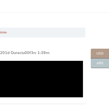
sólido
u201d Duraciu00f3n: 1:39rn
USD
ARS