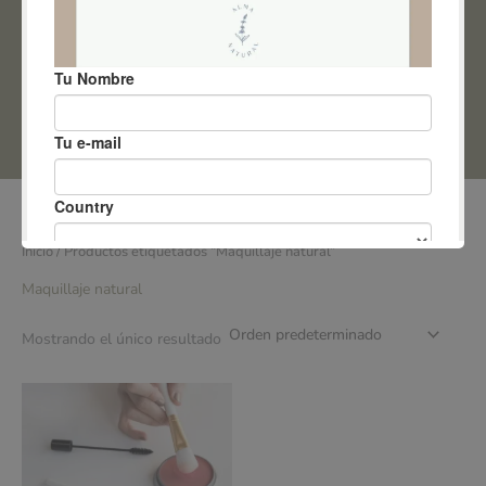
ACCESO ALUMNAS
0
Inicio
/ Productos etiquetados “Maquillaje natural”
Maquillaje natural
Mostrando el único resultado