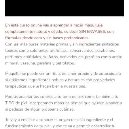
En este curso online vas a aprender a hacer maquillaje
completamente natural y sólido, es decir SIN ENVASES, con
fórmulas desde cero y sin bases prefabricadas.
Con las más puras materias primas y sin ingredientes sintéticos
tóxicos como colorantes artificiales, conservantes, parabenos,
perfumes artificiales, sulfatos, derivados del petróleo como aceite
mineral, vaselina, parafina y petrolatos.
Maquillarse puede ser un ritual de amor propio y de autocuidado
si utilizamos ingredientes nobles y naturales con propiedades
terapéuticas que le hagan bien a nuestra piel.
Podrás adaptar los colores a tu tono de piel como también a tu
TIPO de piel, incorporando materias primas que ayuden a sanarla
si padeces de algún problema cutáneo.
Te voy a enseñar a conocer el origen de cada ingrediente y el
funcionamiento de tu piel, y eso te va a permitir desarrollar tu