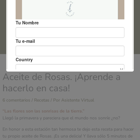
ACCESO ALUMNAS
0
Aceite de Rosas. ¡Aprende a
hacerlo en casa!
6 comentarios
/
Recetas
/ Por
Asistente Virtual
“Las flores son las sonrisas de la tierra.”
Llegó la primavera y pareciera que el mundo nos sonríe ¿no?
En honor a esta estación tan hermosa te dejo esta receta para hacer
tu propio aceite de Rosas. ¡Es una delicia! Y lleva sólo 5 minutos de