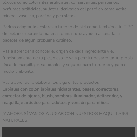
tóxicos como colorantes artificiales, conservantes, parabenos,
perfumes artificiales, sulfatos, derivados del petróleo como aceite
mineral, vaselina, parafina y petrolatos.
Podrás adaptar los colores a tu tono de piel como también a tu TIPO
de piel, incorporando materias primas que ayuden a sanarla si
padeces de algún problema cutáneo.
Vas a aprender a conocer el origen de cada ingrediente y el
funcionamiento de tu piel, y eso te va a permitir desarrollar tu propia
línea de maquillajes saludables y seguros para tu cuerpo y para el
medio ambiente.
Vas a aprender a elaborar los siguientes productos
Labiales con color, labiales hidratantes, bases, correctores,
corrector de ojeras, blush, sombras, iluminador, delineador, y
maquillaje artístico para adultos y versión para niños.
¡Y AHORA SÍ VAMOS A JUGAR CON NUESTROS MAQUILLAJES
NATURALES!