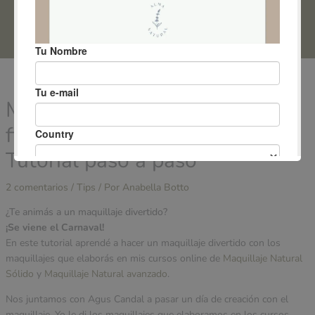
0
Maquillaje para Carnaval,
fiestas de disfraces y niños –
Tutorial paso a paso
2 comentarios
/
Tips
/ Por
Anabella Botto
¿Te animás a un maquillaje divertido?
¡Se viene el Carnaval!
En este tutorial aprendé a hacer un maquillaje divertido con los
maquillajes que elaborás en mis cursos online de
Maquillaje Natural
Sólido
y
Maquillaje Natural avanzado
.
Nos juntamos con Agus Candal a pasar un día de creación con el
maquillaje. Yo le di los maquillajes que elaboramos en los cursos