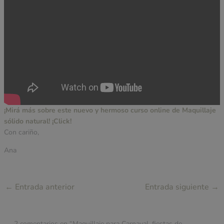
¡Mirá más sobre este nuevo y hermoso curso online de Maquillaje
sólido natural! ¡Click!
Con cariño,
Ana
←
Entrada anterior
Entrada siguiente
→
2 comentarios en “Maquillaje para Carnaval, fiestas de